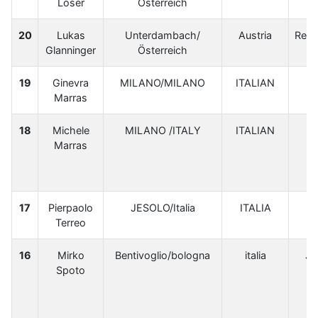
Löser
Österreich
G
20
Lukas
Unterdambach/
Austria
Renn
Glanninger
Österreich
G
19
Ginevra
MILANO/MILANO
ITALIAN
Marras
18
Michele
MILANO /ITALY
ITALIAN
Marras
17
Pierpaolo
JESOLO/Italia
ITALIA
M
Terreo
16
Mirko
Bentivoglio/bologna
italia
J.
Spoto