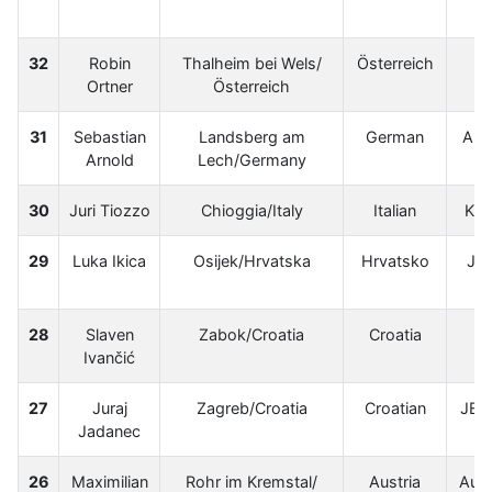
32
Robin
Thalheim bei Wels/
Österreich
Ortner
Österreich
31
Sebastian
Landsberg am
German
Are
Arnold
Lech/Germany
30
Juri Tiozzo
Chioggia/Italy
Italian
Kan
29
Luka Ikica
Osijek/Hrvatska
Hrvatsko
Jet
28
Slaven
Zabok/Croatia
Croatia
Ivančić
27
Juraj
Zagreb/Croatia
Croatian
JET
Jadanec
26
Maximilian
Rohr im Kremstal/
Austria
Aust