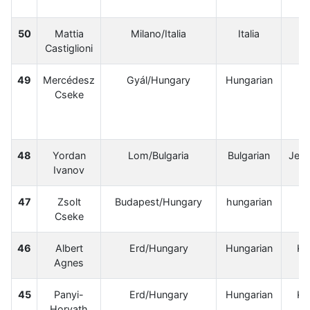
50
Mattia
Milano/Italia
Italia
Je
Castiglioni
49
Mercédesz
Gyál/Hungary
Hungarian
Cseke
48
Yordan
Lom/Bulgaria
Bulgarian
Jet 
Ivanov
47
Zsolt
Budapest/Hungary
hungarian
Cseke
46
Albert
Erd/Hungary
Hungarian
Ka
Agnes
45
Panyi-
Erd/Hungary
Hungarian
Ka
Horvath